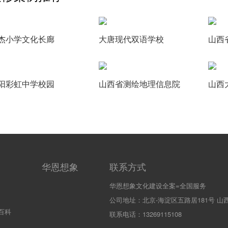
杰小学文化长廊
大唐现代双语学校
山西
阳彩虹中学校园
山西省测绘地理信息院
华恩想象
联系方式
华恩想象文化建设全案=全国服务
公司地址：北京-海淀区五路居181号 山西
百科
联系电话：13269115108