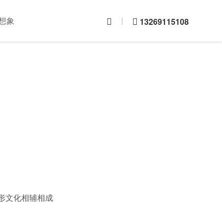
想象
13269115108
形文化相辅相成