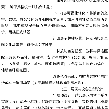
“简约专业+数据可视化+工业风元
素”，确保风格统一且贴合主题；
2. 内容可视化转化：将抽象的文
字、数据、概念转化为直观的视觉元素，如用时间轴壁画呈现历史
脉络、用3D模型展示核心产品/建筑结构、用动态图表呈现数据趋
势、用插画或情景
还原展示关键场景、用互动投影呈
现文化故事等，避免纯文字堆砌；
3. 材质与色彩搭配：选择与风格匹
配且兼具环保性、耐用性、安全性的材料（如金属、玻璃、亚克
力、木质板、石材、软包、环保涂料等），色彩以主题色为核心，
辅助色呼应氛围，
避免色彩杂乱；同时考虑材料的维
护成本与适用场景（如高频触摸区域选择耐磨材质）。
（三）展项与设备选型设计
1. 展项设计：结合展示内容与受众
需求，设计多样化展项，如静态展项（图文展板、实物陈列、模型
展示）、动态展项（多媒体影片、动态装置）、互动展项（触控屏